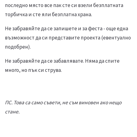
последно място все пак сте си взели безплатната
торбичка и сте яли безплатна храна.
Не забравяйте да се запишете и за феста - още една
възможност да си представите проекта (евентуално
подобрен).
Не забравяйте да се забавлявате. Няма да спите
много, но пък си струва.
ПС. Това са само съвети, не съм виновен ако нещо
стане.