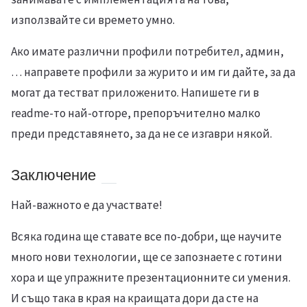
използвайте си времето умно.
Ако имате различни профили потребител, админ,
… направете профили за журито и им ги дайте, за да
могат да тестват приложенито. Напишете ги в
readme-то най-отгоре, препоръчително малко
преди представянето, за да не се изгаври някой.
Заключение
Най-важното е да участвате!
Всяка година ще ставате все по-добри, ще научите
много нови технологии, ще се запознаете с готини
хора и ще упражните презентационните си умения.
И също така в края на краищата дори да сте на