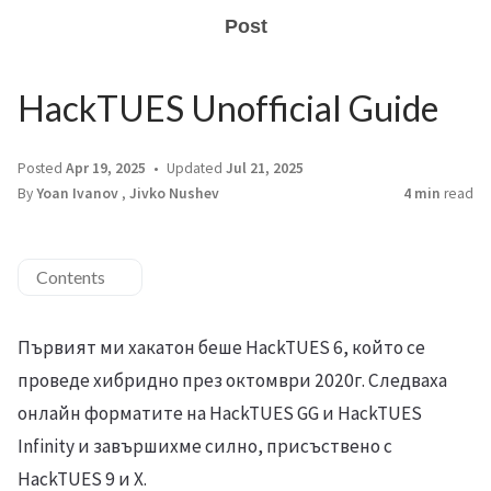
Post
HackTUES Unofficial Guide
Posted
Apr 19, 2025
Updated
Jul 21, 2025
By
Yoan Ivanov
,
Jivko Nushev
4 min
read
Contents
Първият ми хакатон беше HackTUES 6, който се
проведе хибридно през октомври 2020г. Следваха
онлайн форматите на HackTUES GG и HackTUES
Infinity и завършихме силно, присъствено с
HackTUES 9 и X.