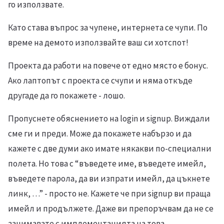
го използвате.
Като става въпрос за чупене, интернета се чупи. По
време на демото използвайте ваш си хотспот!
Проекта да работи на повече от едно място е бонус.
Ако лаптопът с проекта се счупи и няма откъде
другаде да го покажете - лошо.
Пропуснете обяснението на login и signup. Виждали
сме ги и преди. Може да покажете набързо и да
кажете с две думи ако имате някакви по-специални
полета. Но това с “въведете име, въведете имейл,
въведете парола, да ви изпрати имейл, да цъкнете
линк, …” - просто не. Кажете че при signup ви праща
имейл и продължете. Даже ви препоръчвам да не се
занимавате с имплементацията на това,