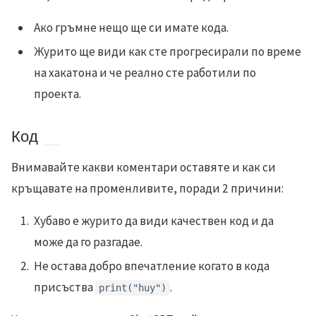
Ако гръмне нещо ще си имате кода.
Журито ще види как сте прогресирали по време
на хакатона и че реално сте работили по
проекта.
Код
Внимавайте какви коментари оставяте и как си
кръщавате на променливите, поради 2 причини:
Хубаво е журито да види качествен код и да
може да го разгадае.
Не остава добро впечатление когато в кода
присъства
.
print("huy")