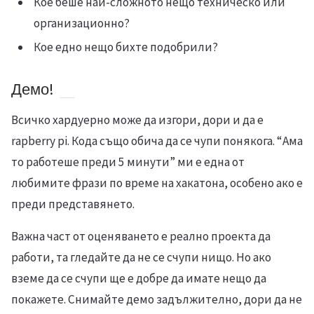
Кое беше най-сложното нещо техническо или
организационно?
Кое едно нещо бихте подобрили?
Демо!
Всичко хардуерно може да изгори, дори и да е
rapberry pi. Кода също обича да се чупи понякога. “Ама
то работеше преди 5 минути” ми е една от
любимите фрази по време на хакатона, особено ако е
преди представянето.
Важна част от оценяването е реално проекта да
работи, та гледайте да не се счупи нищо. Но ако
вземе да се счупи ще е добре да имате нещо да
покажете. Снимайте демо задължително, дори да не