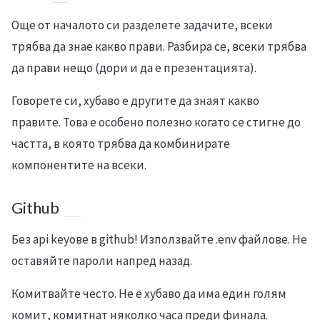
Още от началото си разделете задачите, всеки
трябва да знае какво прави. Разбира се, всеки трябва
да прави нещо (дори и да е презентацията).
Говорете си, хубаво е другите да знаят какво
правите. Това е особено полезно когато се стигне до
частта, в която трябва да комбинирате
компонентите на всеки.
Github
Без api keyове в github! Използвайте .env файлове. Не
оставяйте пароли напред назад.
Комитвайте често. Не е хубаво да има един голям
комит, комитнат няколко часа преди финала.