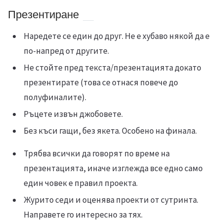
Презентиране
Наредете се един до друг. Не е хубаво някой да е
по-напред от другите.
Не стойте пред текста/презентацията докато
презентирате (това се отнася повече до
полуфиналите).
Ръцете извън джобовете.
Без къси гащи, без якета. Особено на финала.
Трябва всички да говорят по време на
презентацията, иначе изглежда все едно само
един човек е правил проекта.
Журито седи и оценява проекти от сутринта.
Направете го интересно за тях.