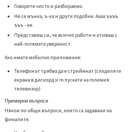
Говорете чисто и разбираемо.
Не се мънка, ъ-ка и други подобни. Аааа ъъъъ
ъъъ - не.
Представяш си, че всичко работи и отиваш с
най-голямата увереност.
Ако имате мобилно приложение:
Телефонът трябва да е стриймнат (споделяте
екрана в дискорд и го пускате на големия
телевизор)
Примерни въпроси
Някои по-общи въпроси, които са задавани на
финалите.